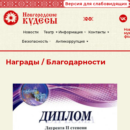
Версия для слабовидящих
Нов
Новости
Театр
Информация
Контакты
муз
фо
Безопасность
Антикоррупция
Награды / Благодарности